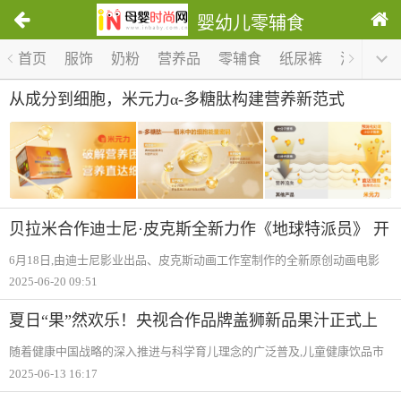
婴幼儿零辅食
1
首页
服饰
奶粉
营养品
零辅食
纸尿裤
洗护
哺
/
0
从成分到细胞，米元力α-多糖肽构建营养新范式
贝拉米合作迪士尼·皮克斯全新力作《地球特派员》 开
启敏宝「有机成长」宇宙冒险
6月18日,由迪士尼影业出品、皮克斯动画工作室制作的全新原创动画电影
《地球特派员》中国首映礼在上海迪士尼度假区华特迪士尼大剧院举行。
2025-06-20 09:51
实力创作歌手、音乐制作人汪苏泷倾情出席,带来了为影片量身打造的中文
主题曲暨
夏日“果”然欢乐！央视合作品牌盖狮新品果汁正式上
市
随着健康中国战略的深入推进与科学育儿理念的广泛普及,儿童健康饮品市
场迎来品质升级新需求。2025年6月,盖狮作为深受亿万家庭信赖的“CCTV-
2025-06-13 16:17
14央视少儿频道合作伙伴“,正式推出品牌战略级新品——盖狮果汁饮