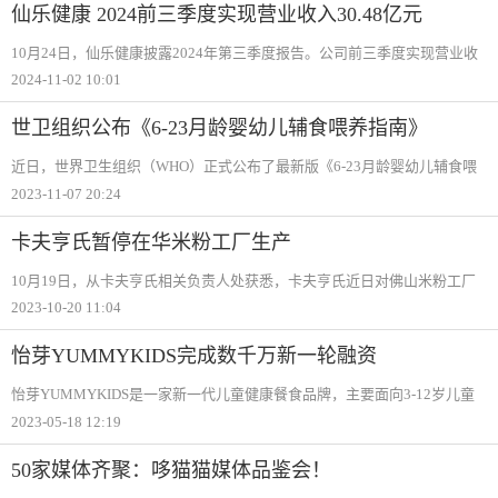
仙乐健康 2024前三季度实现营业收入30.48亿元
10月24日，仙乐健康披露2024年第三季度报告。公司前三季度实现营业收
入30.48亿元，同比增长21.80%；净利润2.4亿元，同比增长29.52%。其
2024-11-02 10:01
中，公司第三季度实现营收10.58亿元，同比增加10.43%；净利润0.85亿
元，同比增长1.63%。
世卫组织公布《6-23月龄婴幼儿辅食喂养指南》
近日，世界卫生组织（WHO）正式公布了最新版《6-23月龄婴幼儿辅食喂
养指南》。据了解，该指南取代了早先的《母乳喂养儿童补充喂养指导原
2023-11-07 20:24
则》和《喂养6-24个月大非母乳喂养儿童的指导原则》。为生活在低收入、
中等收入和
卡夫亨氏暂停在华米粉工厂生产
10月19日，从卡夫亨氏相关负责人处获悉，卡夫亨氏近日对佛山米粉工厂
做出暂停生产的安排，并对在华婴幼儿辅食产品业务有所调整，后续将在
2023-10-20 11:04
华加强与第三方的合作，以小批量生产的方式应对市场变化。
怡芽YUMMYKIDS完成数千万新一轮融资
怡芽YUMMYKIDS是一家新一代儿童健康餐食品牌，主要面向3-12岁儿童
群体提供一日三餐的解决方案。团队确立了主食品类的产品研发思路，以
2023-05-18 12:19
面食起盘进而切入儿童食品市场，现有儿童意面、中式面、烹饪酱、佐餐
等系列产品。近
50家媒体齐聚：哆猫猫媒体品鉴会！