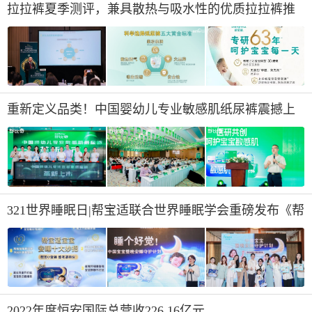
庭，既实用又贴心。
拉拉裤夏季测评，兼具散热与吸水性的优质拉拉裤推
荐
重新定义品类！中国婴幼儿专业敏感肌纸尿裤震撼上
市
321世界睡眠日|帮宝适联合世界睡眠学会重磅发布《帮
宝适宝宝安睡十大妙招》
2022年度恒安国际总营收226.16亿元