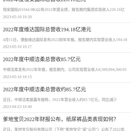
恒安国际(01044.HK)公布2022年度业绩，报告期内集团实现收入226.16亿
元人民币，同比增长8.8%；公司权益持有人应占利润为19.25亿元，同比减
2023-05-10 10:20
少41.2%；每股基本收益为1.657元，宣派末期股息每股0.7元，连同中期股
息每股0.70元，
2022年度维达国际总营收194.18亿港元
4月11日，港股维达国际发布2022财年年报。报告期内实现营业收入194.18
亿港元，同比增长3.97%，归属母公司净利润7.06亿港元，同比下降
2023-05-10 10:17
56.91%，基本每股收益为0.59港元。维达国际控股有限公司是一家投资控
股公司，主要从事销
2022年度中顺洁柔总营收85.7亿元
中顺洁柔发布2022年年报，报告期内，公司实现营业收入8,569,694,360.65
元，同比下降6.34%；实现归属于上市公司股东的净利润351,978,911.64
2023-05-10 10:15
元，同比下降39.43%。
2022年度中顺洁柔总营收约85.7亿元
近日，中顺洁柔披露年报称，2022年营业收入约85.7亿元，同比减少
6.34%；归属于上市公司股东的净利润3.5亿元，同比减少39.77%。同日，
2023-04-23 10:40
中顺洁柔还披露了2023年一季报。报告期内，公司实现营业收入20.61亿
元，同比增长9.35%，归属
爹地宝贝2022年财报公布，纸尿裤品类表现如何？
近日，爹地宝贝股份有限公司（下称“爹地宝贝“或“公司“）公布了2022年