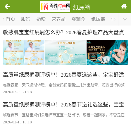
纸尿裤
1
首页
服饰
奶粉
营养品
零辅食
纸尿裤
洗护
哺
/
0
敏感肌宝宝红屁屁怎么办？2026春夏护理产品大盘点
高质量纸尿裤测评榜单！2026春夏选这些，宝宝舒适
爸妈省心
临近春夏，天气逐渐转暖，宝爸宝妈们带新生儿外出踏青、短途出行的频
率也随之增加。不管是在外出途中，还是居家护理时，一款柔软亲肤、舒
2026-03-30 21:18
适透气的纸尿裤都必不可少。不同品牌在透气性、吸收力、防漏、柔软度
等核心指标上
高质量纸尿裤测评榜单！2026春节送礼选这些，宝宝
舒适爸妈省心
临近春节，宝爸宝妈们会选择带宝宝一起出行，或者一起回家。不管是在
旅途中，还是到了老家，让宝宝舒适的屁粮都必不可少。近年来，高质量
2026-02-13 16:18
纸尿裤也已成为2026年春节送礼清单上的常客，尤其适合赠予新生儿家