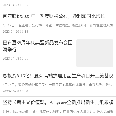
度业绩，财报显示，2021年公司营业收入约为2.89亿元，较去年同期下降
2023-04-23 10:35
约26.52%；归属于挂牌公司股东的净利润约为-4877.15万元，较去年同期
下降391.01
百亚股份2023年一季度财报公布，净利润同比增长
44.6%
4月17日，百亚股份公布2023年第一季度报告。报告期内，公司营业收入为
5.23亿元，同比增长20.99%；归属于上市公司股东的净利润8012.93万元，
2023-04-20 11:18
同比增长44.60%。公开资料显示，百亚股份主要从事卫生巾、婴儿纸尿裤
和成人失禁用
巴布豆35周年庆典暨新品发布会圆
满举行
2023-04-08 10:51
总投资8.16亿！爱朵高端护理用品生产项目开工奠基仪
式举行
3月26日，爱朵高端护理用品生产项目开工奠基仪式举行，市委常委、政法
委书记王世波，爱朵护理股份有限公司集团董事长张东，爱朵护理股份有
2023-04-08 10:50
限公司集团总裁汝宁，区委书记姚运明，区人大常委会主任李英国，区政
协主席蒋飞鸿，临
坚持长期主义价值观，Babycare全新推出新生儿纸尿裤
近日，Babycare推出新生儿专研纸尿裤，在业内引发大量关注。进入纸尿裤