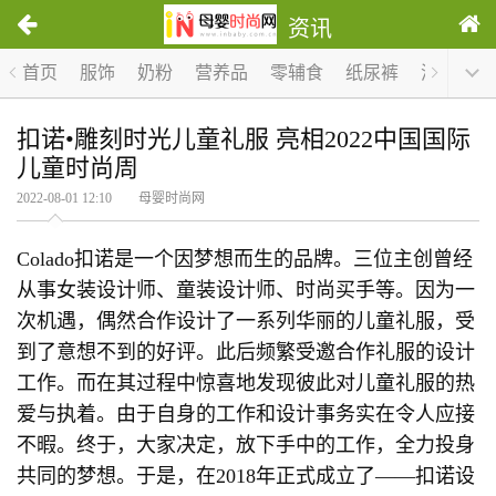
资讯
首页
服饰
奶粉
营养品
零辅食
纸尿裤
洗护
哺
扣诺•雕刻时光儿童礼服 亮相2022中国国际
儿童时尚周
2022-08-01 12:10 母婴时尚网
Colado扣诺是一个因梦想而生的品牌。三位主创曾经
从事女装设计师、童装设计师、时尚买手等。因为一
次机遇，偶然合作设计了一系列华丽的儿童礼服，受
到了意想不到的好评。此后频繁受邀合作礼服的设计
工作。而在其过程中惊喜地发现彼此对儿童礼服的热
爱与执着。由于自身的工作和设计事务实在令人应接
不暇。终于，大家决定，放下手中的工作，全力投身
共同的梦想。于是，在2018年正式成立了——扣诺设