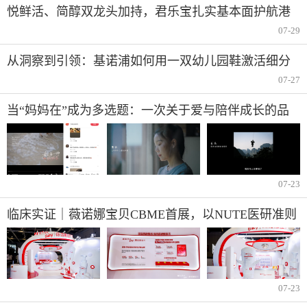
悦鲜活、简醇双龙头加持，君乐宝扎实基本面护航港
股上市之路
07-29
从洞察到引领：基诺浦如何用一双幼儿园鞋激活细分
市
07-27
当“妈妈在”成为多选题：一次关于爱与陪伴成长的品
牌对话
07-23
临床实证｜薇诺娜宝贝CBME首展，以NUTE医研准则
打造儿童敏感肌肤专用洗沐产品
07-23