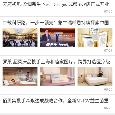
天府初见·柔润新生 Nest Designs 成都SKP店正式开业
07-06
廿载科研路，一步一领先：蒙牛瑞哺恩持续探索中国
宝宝成长密码
07-03
罗莱 超柔床品携手上海和睦家医疗，跨界打造医疗级
安睡新体验
06-26
佰贝集携手森永达成战略合作，全新M-16V益生菌重
磅发布
06-23