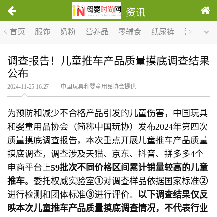
资讯
首页
服饰
奶粉
营养品
零辅食
纸尿裤
洗护
哺
调查报告！儿童推车产品质量摸底调查结果
公布
2024-11-25 16:27 中国玩具和婴童用品协会提供
为预防和减少不合格产品引发的儿童伤害，中国玩具
和婴童用品协会（简称中国玩协）发布2024年第四次
质量摸底调查报告，本次重点开展儿童推车产品质量
摸底调查，调查涉及天猫、京东、抖音、拼多多4个
电商平台上
59批次
不同价格区间
累计
销量较高的儿童
推车
。委托权威实验室
①
对调查样品依据国家标准
②
进行检测和团体标准
③
进行评价。
以下调查结果仅反
映本次儿童推车产品质量摸底调查情况，不代表行业