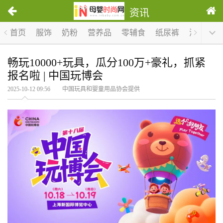
资讯
首页
服饰
奶粉
营养品
零辅食
纸尿裤
洗护
哺
畅玩10000+玩具，瓜分100万+豪礼，抓紧
报名啦 | 中国玩博会
2025-10-12 09:56 中国玩具和婴童用品协会提供