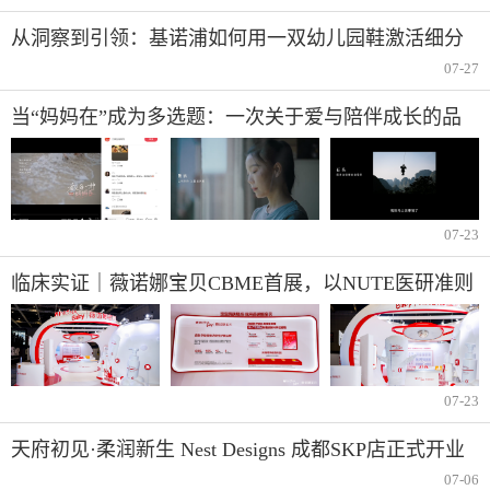
从洞察到引领：基诺浦如何用一双幼儿园鞋激活细分
市
07-27
当“妈妈在”成为多选题：一次关于爱与陪伴成长的品
牌对话
07-23
临床实证｜薇诺娜宝贝CBME首展，以NUTE医研准则
打造儿童敏感肌肤专用洗沐产品
07-23
天府初见·柔润新生 Nest Designs 成都SKP店正式开业
07-06