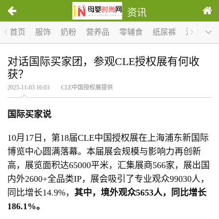
资讯
首页
服饰
奶粉
营养品
零辅食
纸尿裤
洗护
哺
对话国际买家团，参观CLE授权展有何收
获？
2025-11-03 16:03 CLE中国授权展提供
国际买家说
10月17日，第18届CLE中国授权展在上海浦东新国际
博览中心圆满落幕。本届展会规模与影响力再创新
高，展览面积达65000平米，汇集展商566家，展出国
内外2600+全品类IP，展会吸引了专业观众99030人，
同比增长14.9%，
其中，境外观众
5653
人，同比增长
186.1%
。