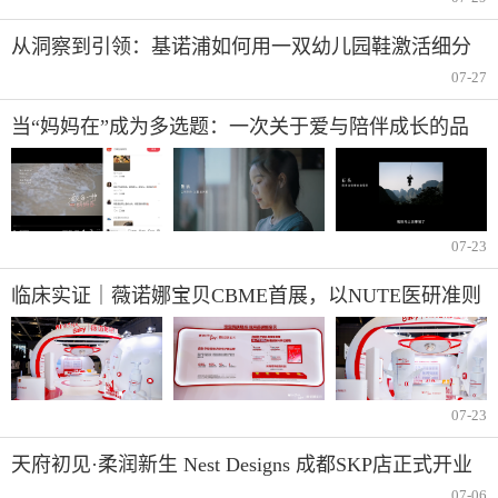
从洞察到引领：基诺浦如何用一双幼儿园鞋激活细分
市
07-27
当“妈妈在”成为多选题：一次关于爱与陪伴成长的品
牌对话
07-23
临床实证｜薇诺娜宝贝CBME首展，以NUTE医研准则
打造儿童敏感肌肤专用洗沐产品
07-23
天府初见·柔润新生 Nest Designs 成都SKP店正式开业
07-06