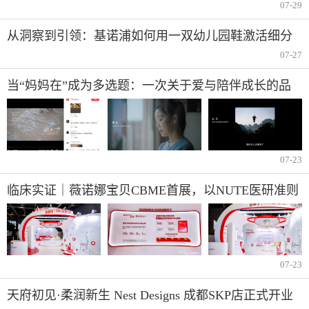
股上市之路
07-29
从洞察到引领：基诺浦如何用一双幼儿园鞋激活细分
市
07-27
当“妈妈在”成为多选题：一次关于爱与陪伴成长的品
牌对话
07-23
临床实证｜薇诺娜宝贝CBME首展，以NUTE医研准则
打造儿童敏感肌肤专用洗沐产品
07-23
天府初见·柔润新生 Nest Designs 成都SKP店正式开业