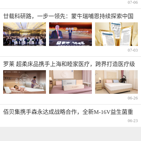
07-06
廿载科研路，一步一领先：蒙牛瑞哺恩持续探索中国
宝宝成长密码
07-03
罗莱 超柔床品携手上海和睦家医疗，跨界打造医疗级
安睡新体验
06-26
佰贝集携手森永达成战略合作，全新M-16V益生菌重
磅发布
06-23