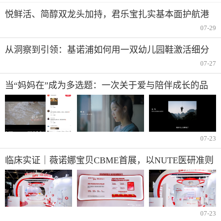
悦鲜活、简醇双龙头加持，君乐宝扎实基本面护航港
股上市之路
07-29
从洞察到引领：基诺浦如何用一双幼儿园鞋激活细分
市
07-27
当“妈妈在”成为多选题：一次关于爱与陪伴成长的品
牌对话
07-23
临床实证｜薇诺娜宝贝CBME首展，以NUTE医研准则
打造儿童敏感肌肤专用洗沐产品
07-23