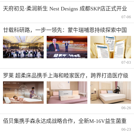
天府初见·柔润新生 Nest Designs 成都SKP店正式开业
07-06
廿载科研路，一步一领先：蒙牛瑞哺恩持续探索中国
宝宝成长密码
07-03
罗莱 超柔床品携手上海和睦家医疗，跨界打造医疗级
安睡新体验
06-26
佰贝集携手森永达成战略合作，全新M-16V益生菌重
磅发布
06-23