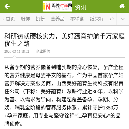
资讯
首页
服饰
奶粉
营养品
零辅食
纸尿裤
洗护
哺
科研铸就硬核实力，美好蕴育护航千万家庭
优生之路
2026-03-11 18:52 企业提供
从备孕期的营养储备到哺乳期的身心恢复，孕产全程
的营养健康是母婴平安的基石。作为中国首家孕产妇
营养解决方案服务商，山西美好蕴育生物科技有限责
任公司（下称：美好蕴育）深耕行业近30年，以科学
为基、以需求为导向，构建起覆盖备孕、孕期、分
娩、哺乳全阶段的营养服务体系，累计守护1350万
+孕产家庭，用专业与坚守诠释“让孕育更安心”的品
牌使命。