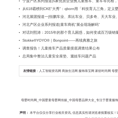
宁波产区系列报道|5家优质企业携儿童推车、童车等亮相，
应链对接看这篇
从618霸榜到CKE“大秀”：qborn用「科技育儿三角」定义
安全新范式​
河北展团报道一|恒鹏车业、库比车业、贝多奇、天大车业
威多纷纷亮相，携多元童车方案闪耀2025CKE
河北产区企业系列报道|童车商机“展会现场解码”
对话刘熙涛：2015年的那个育儿困惑，如何变成百万级销
意？
Stokke®YOYO®｜Bonpoint——再续典雅之旅
调查报告！儿童推车产品质量摸底调查结果公布
总局集中整治儿童安全座垫、遛娃车问题产品
友情链接
：
人工智能资讯网
商旅生活网
服饰珠宝网
家纺时尚网
母婴
母婴时尚网_中国婴童母婴网传媒_中国母婴品牌大全_专注于婴童服饰,婴
声明：
本平台仅仅分享行业相关资讯, 信息真实性请浏览者慎重核实