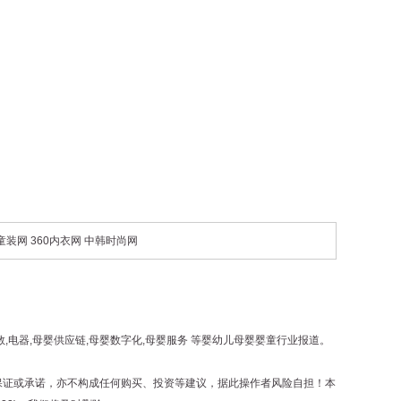
0童装网
360内衣网
中韩时尚网
教,电器,母婴供应链,母婴数字化,母婴服务 等婴幼儿母婴婴童行业报道。
保证或承诺，亦不构成任何购买、投资等建议，据此操作者风险自担！本