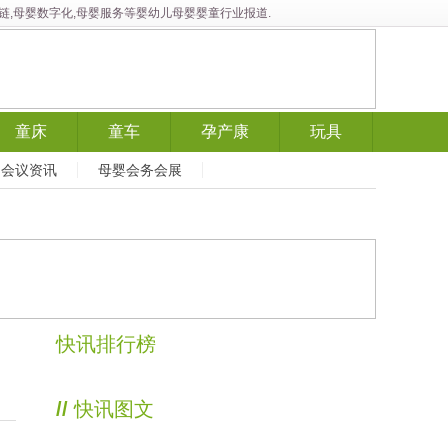
供应链,母婴数字化,母婴服务等婴幼儿母婴婴童行业报道.
童床
童车
孕产康
玩具
会议资讯
母婴会务会展
快讯排行榜
//
快讯图文