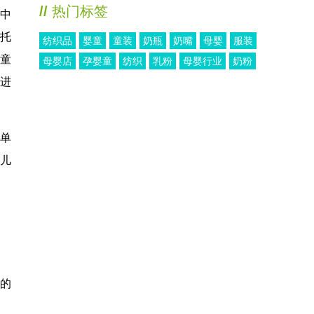
//
热门标签
中
委托
纺织品
婴童
童装
奶瓶
奶嘴
母婴
服装
儿童
母婴店
孕婴童
纺织
乳粉
母婴行业
奶粉
）进
销单
婴儿
人的