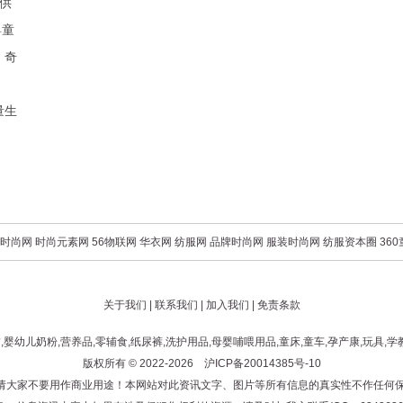
供
婴童
、奇
量生
时尚网
时尚元素网
56物联网
华衣网
纺服网
品牌时尚网
服装时尚网
纺服资本圈
36
关于我们
|
联系我们
|
加入我们
|
免责条款
幼儿奶粉,营养品,零辅食,纸尿裤,洗护用品,母婴哺喂用品,童床,童车,孕产康,玩具,学
版权所有 © 2022-2026
沪ICP备20014385号-10
！请大家不要用作商业用途！本网站对此资讯文字、图片等所有信息的真实性不作任何