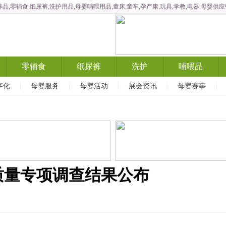
品,零辅食,纸尿裤,洗护用品,母婴哺喂用品,童床,童车,孕产康,玩具,学教,电器,母婴
零辅食
纸尿裤
洗护
哺喂品
字化
母婴服务
母婴活动
展会资讯
母婴赛事
质量专项调查结果公布